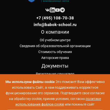
+7 (495) 108-70-38
info@babok-school.ru
О компании
Об учебном центре
Сведения об образовательной организации
Стоимость обучения
Авторские права
Документы
Регистрация слушателя
Лицензия на ОД
Мы используем файлы cookie
Это поможет Вам эффективно
Публичная оферта ИКУ
использовать Сайт, а нам поддерживать корректное
Политика конфиденциальности
функционирование его сервисов. Подтвердите свое согласие
Положение об обработке ПД
на обработку cookie, приняв условия, согласно
политике
Согласие на обработку ПД
использования файлов cookie
или покиньте сайт