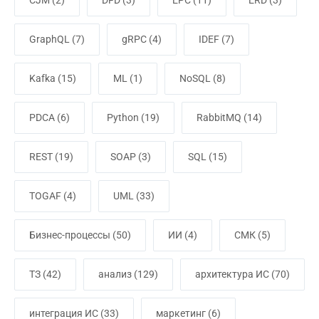
CJM
(2)
DFD
(3)
EPC
(11)
ERD
(3)
GraphQL
(7)
gRPC
(4)
IDEF
(7)
Kafka
(15)
ML
(1)
NoSQL
(8)
PDCA
(6)
Python
(19)
RabbitMQ
(14)
REST
(19)
SOAP
(3)
SQL
(15)
TOGAF
(4)
UML
(33)
Бизнес-процессы
(50)
ИИ
(4)
СМК
(5)
ТЗ
(42)
анализ
(129)
архитектура ИС
(70)
интеграция ИС
(33)
маркетинг
(6)