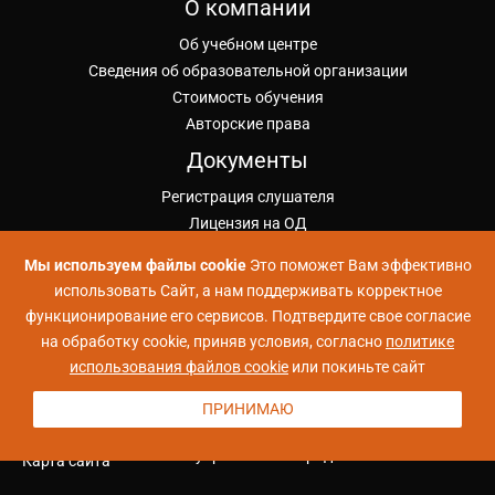
О компании
Об учебном центре
Сведения об образовательной организации
Стоимость обучения
Авторские права
Документы
Регистрация слушателя
Лицензия на ОД
Публичная оферта ИКУ
Мы используем файлы cookie
Это поможет Вам эффективно
Политика конфиденциальности
использовать Сайт, а нам поддерживать корректное
Положение об обработке ПД
функционирование его сервисов. Подтвердите свое согласие
Согласие на обработку ПД
на обработку cookie, приняв условия, согласно
политике
Проекты УЦ Коммерсант
использования файлов cookie
или покиньте сайт
Школа Больших Данных
ПРИНИМАЮ
Школа Python
Школа управления и продаж
Карта сайта