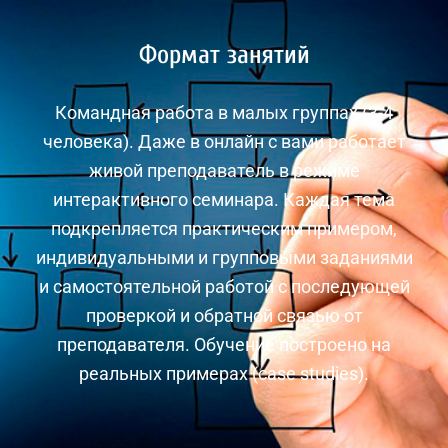
Формат занятий
Командная работа в малых группах (3-4
человека). Даже в онлайн с вами работает
живой преподаватель в режиме
интерактивного семинара. Каждая тема
подкрепляется практическим примером,
индивидуальными и групповыми заданиями
и самостоятельной работой с последующей
проверкой и обратной связью от
преподавателя. Обучение построено на
реальных примерах (case studies).