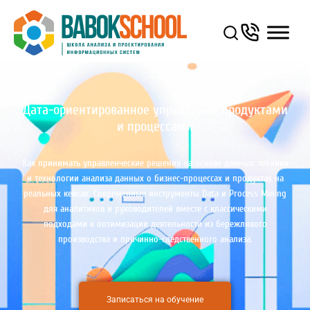
Дата-ориентированное управление продуктами
и процессами
Как принимать управленческие решения на основе данных: техники
и технологии анализа данных о бизнес-процессах и продуктах на
реальных кейсах. Современные инструменты Data и Process Mining
для аналитиков и руководителей вместе с классическими
подходами к оптимизации деятельности из бережливого
производства и причинно-следственного анализа.
Записаться на обучение