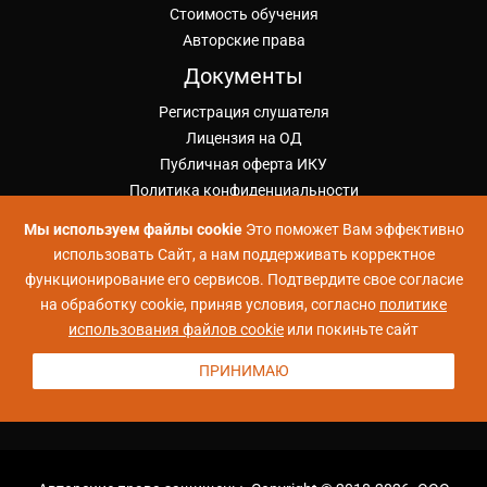
Стоимость обучения
Авторские права
Документы
Регистрация слушателя
Лицензия на ОД
Публичная оферта ИКУ
Политика конфиденциальности
Положение об обработке ПД
Мы используем файлы cookie
Это поможет Вам эффективно
Согласие на обработку ПД
использовать Сайт, а нам поддерживать корректное
Проекты УЦ Коммерсант
функционирование его сервисов. Подтвердите свое согласие
на обработку cookie, приняв условия, согласно
политике
Школа Больших Данных
использования файлов cookie
или покиньте сайт
Школа Python
Школа управления и продаж
ПРИНИМАЮ
Карта сайта