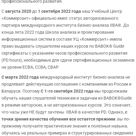
профессионального развития.
С
августа 2020
до
1 сентября 2022 года
наш Учебный Центр
«Коммерсант» официально имел статус авторизованного
партнера международного института бизнес-анализа IIBA®.
Д
о
конца лета 2022 года Школа анализа и проектирования
информационных систем в составе УЦ «Коммерсант» имела
право выдавать слушателям наших курсов по BABOK® Guide
сертификаты с указанием часов профессионального развития
(PD hours), необходимые для сдачи сертификационных экзаменов
на уровни ECBA, CCBA, CBAP.
С марта 2022 года
международный институт бизнес-анализа не
продлевает действующие соглашения с компаниями из России и
Беларуси.
Поэтому
С
1-го сентября 2022 года
мы продолжаем
обучать наших слушателей техникам и задачам из BABOK®Guide
в режиме авторских, а не авторизованных курсов. Это означает,
что часы уже НЕ будут зачтены IIBA® в качестве PD. Однако,
с
точки зрения качества обучения все остается прежним
: вы по-
прежнему получаете практические знания и полезные навыки,
обучаясь на реальных примерах и структурированных сведениях