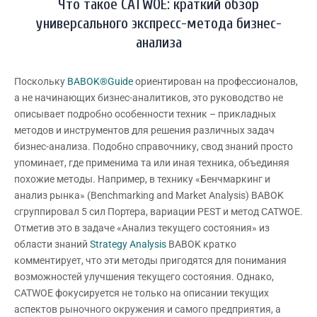
Что такое CATWOE: краткий обзор
универсального экспресс-метода бизнес-
анализа
Поскольку
BABOK®Guide
ориентирован на профессионалов,
а не начинающих бизнес-аналитиков, это руководство не
описывает подробно особенности техник – прикладных
методов и инструментов для решения различных задач
бизнес-анализа. Подобно справочнику, свод знаний просто
упоминает, где применима та или иная техника, объединяя
похожие методы. Например, в технику «Бенчмаркинг и
анализ рынка» (Benchmarking and Market Analysis) BABOK
сгруппировал 5 сил Портера, вариации PEST и метод CATWOE.
Отметив это в задаче «Анализ текущего состояния» из
области знаний
Strategy Analysis
BABOK кратко
комментирует, что эти методы пригодятся для понимания
возможностей улучшения текущего состояния. Однако,
CATWOE фокусируется не только на описании текущих
аспектов рыночного окружения и самого предприятия, а