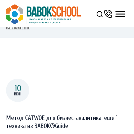
You Are Here:
ГЛАВНАЯ
/
МЕТОД CATWOE ДЛЯ БИЗНЕС-АНАЛИТИКА: ЕЩЕ 1 ТЕХНИКА ИЗ
BABOK®GUIDE
10
ИЮН
Метод CATWOE для бизнес-аналитика: еще 1
техника из BABOK®Guide