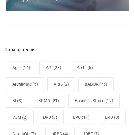
Облако тегов
Agile
(14)
API
(28)
Archi
(5)
ArchiMate
(5)
ARIS
(2)
BABOK
(75)
BI
(3)
BPMN
(21)
Business Studio
(12)
CJM
(2)
DFD
(3)
EPC
(11)
ERD
(3)
GraphQL
(7)
gRPC
(4)
IDEF
(7)