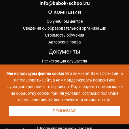
info@babok-school.ru
О компании
Об учебном центре
Сведения об образовательной организации
Стоимость обучения
Авторские права
Документы
Регистрация слушателя
Лицензия на ОД
Мы используем файлы cookie
Это поможет Вам эффективно
Публичная оферта ИКУ
использовать Сайт, а нам поддерживать корректное
Политика конфиденциальности
функционирование его сервисов. Подтвердите свое согласие
Положение об обработке ПД
на обработку cookie, приняв условия, согласно
политике
Согласие на обработку ПД
использования файлов cookie
или покиньте сайт
Проекты УЦ Коммерсант
ПРИНИМАЮ
Школа Больших Данных
Школа Python
Школа управления и продаж