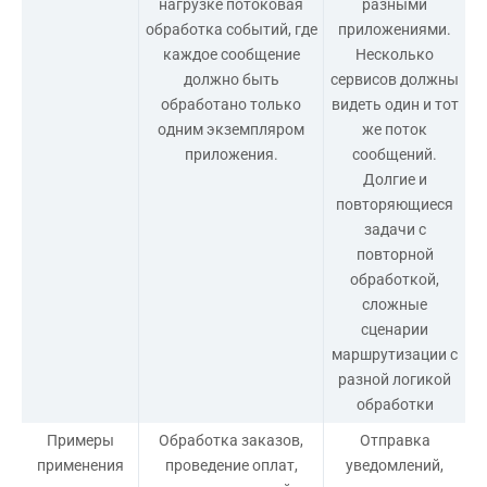
нагрузке потоковая
разными
обработка событий, где
приложениями.
каждое сообщение
Несколько
должно быть
сервисов должны
обработано только
видеть один и тот
одним экземпляром
же поток
приложения.
сообщений.
Долгие и
повторяющиеся
задачи с
повторной
обработкой,
сложные
сценарии
маршрутизации с
разной логикой
обработки
Примеры
Обработка заказов,
Отправка
применения
проведение оплат,
уведомлений,