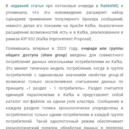
В
недавней статье
про потоковые очереди в
RabbitMQ
я
упоминала, что это нововведение расширяет набор
сценариев применения популярного брокера сообщений,
немного делая его похожим на Apache Kafka. Аналогичное
расширение возможностей есть и в Kafka, реализованное в
рамках KIP-932 (Kafka Improvement Proposal).
Появившись впервые в 2023 году,
очереди или группы
общего доступа (share group)
введены для совместного
потребления данных несколькими потребителями из Kafka.
Это меняет типичную модель потребления, когда в группе
потребителей с одинаковым значением свойства
group
.
id
возможно только эксклюзивное считывание данных по
принципу «1 раздел – 1 потребитель». Раздел считается
единицей параллелизма в Kafka и представляет собой
каталог лог-файлов на одном узле кластера. Сообщения в
каждом разделе топика хронологически упорядочены и
потребляются только одним потребителем в каждой группе
потребителей. Такой однопоточный режим обеспечивает
хронологический порядок обработки данных в пределах