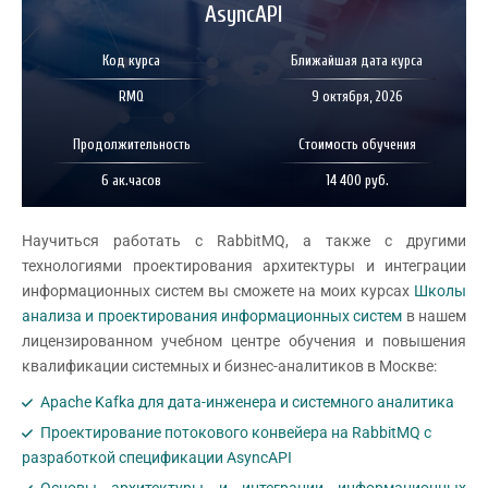
AsyncAPI
Код курса
Ближайшая дата курса
RMQ
9 октября, 2026
Продолжительность
Стоимость обучения
6 ак.часов
14 400 руб.
Научиться работать с RabbitMQ, а также с другими
технологиями проектирования архитектуры и интеграции
информационных систем вы сможете на моих курсах
Школы
анализа и проектирования информационных систем
в нашем
лицензированном учебном центре обучения и повышения
квалификации системных и бизнес-аналитиков в Москве:
Apache Kafka для дата-инженера и системного аналитика
Проектирование потокового конвейера на RabbitMQ с
разработкой спецификации AsyncAPI
Основы архитектуры и интеграции информационных