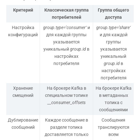
Критерий
Классическая группа
Группа общего
потребителей
доступа
Настройка
group
.
type
=’
consumer
‘
и
group
.
type
=’
share
‘
конфигураций
для каждой группы
и для каждой
указывается
группы
уникальный
group
.
id
в
указывается
настройках
уникальный
потребителя
group
.
id
в
настройках
потребителя
Хранение
На брокере Kafka в
На брокере Kafka
смещений
специальном топике
в метаданных
__consumer_offsets
топика с
сообщениями
Дублирование
Каждое сообщение в
Сообщения
сообщений
разделе топика
транслируются
доставляется только
всем