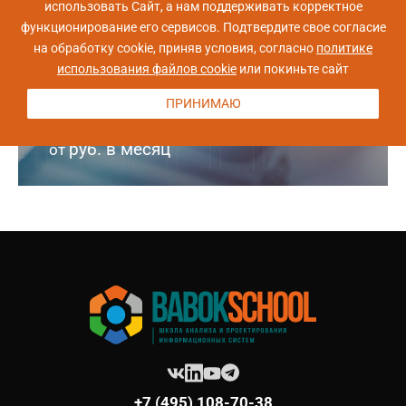
использовать Сайт, а нам поддерживать корректное
10 сентября, 2026
10 ак.часов
функционирование его сервисов. Подтвердите свое согласие
на обработку cookie, приняв условия, согласно
политике
Стоимость обучения
использования файлов cookie
или покиньте сайт
24 000 руб.
ПРИНИМАЮ
руб. в месяц
от
+7 (495) 108-70-38