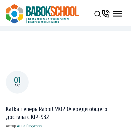
You Are Here:
ГЛАВНАЯ
/
KAFKA ТЕПЕРЬ RABBITMQ? ОЧЕРЕДИ ОБЩЕГО ДОСТУПА С KIP-932
01
АВГ
Kafka теперь RabbitMQ? Очереди общего
доступа с KIP-932
Автор
Анна Вичугова