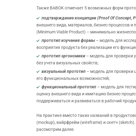
Также BABOK отмечает 5 возможных форм прото
подтверждение концепции (
Proof
Of
Concept,
P
внешнего вида, материалов, бизнес-процессов и 
(Minimum Viable Product) – минимально жизнесп
прототип изучения формы
– модель для иссле
восприятия продукта без реализации его функц
прототип эргономики
– модель для проверки 
без учета визуальных свойств;
визуальный прототип
– модель для проверки 
его функциональных возможностей;
функциональный прототип
– модель для тест
оценку внешнего вида и имитацию бизнес-проце
поддерживаться и развиваться в рабочий продук
На практике вместо таких названий в продуктов
(mockup), вайрфрейм (wireframe) и скетч (sketch
рассмотрим далее.