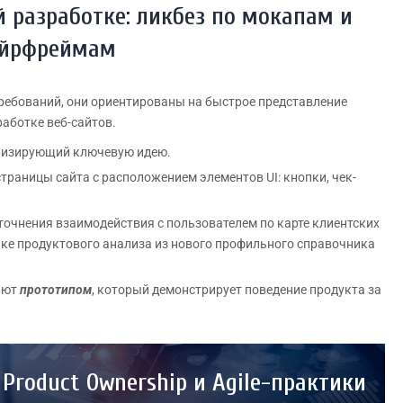
 разработке: ликбез по мокапам и
йрфреймам
требований, они ориентированы на быстрое представление
работке веб-сайтов.
ализирующий ключевую идею.
траницы сайта с расположением элементов UI: кнопки, чек-
точнения взаимодействия с пользователем по карте клиентских
нике продуктового анализа из нового профильного справочника
ают
прототипом
, который демонстрирует поведение продукта за
 Product Ownership и Agile-практики