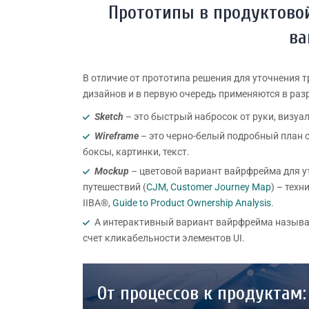
Прототипы в продуктовой
ва
В отличие от прототипа решения для уточнения 
дизайнов и в первую очередь применяются в раз
Sketch
– это быстрый набросок от руки, визу
Wireframe
– это черно-белый подробный план с
боксы, картинки, текст.
Mockup
– цветовой вариант вайрфрейма для у
путешествий (
CJM, Customer Journey Map
) – тех
IIBA®,
Guide to Product Ownership Analysis
.
А интерактивный вариант вайрфрейма назыв
счет кликабельности элементов UI.
От процессов к продуктам: