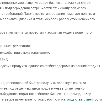
ее полезных для решения задач бизнес-анализа как метод
я и подтверждения потребностей стейкхолдеров через
на требований. Также прототипирование помогает понять и
ь варианты дизайна и стать основой разработки конечного
ирования является прототип – эскизная модель конечного
санные требования;
имодействии с пользователями;
авил;
дения продукта, единое со стейкхолдерами на ранних стадиях
ния, позволяющий быстро получить обратную связь от
лизе, под решением здесь подразумевается не только
рый удовлетворит потребности бизнеса. Например,
набор
длагаемое изменение потока работ или
матрица ответственности