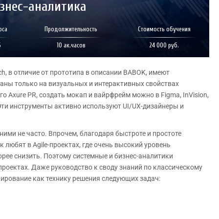
знес-аналитика
рса
Продолжительность
Стоимость обучения
6
10 ак.часов
24 000 руб.
ch, в отличие от прототипа в описании BABOK, имеют
аны только на визуальных и интерактивных свойствах
Axure PR, создать мокап и вайрфрейм можно в Figma, InVision,
. Эти инструменты активно используют UI/UX-дизайнеры и
ними не часто. Впрочем, благодаря быстроте и простоте
к любят в Agile-проектах, где очень высокий уровень
рее снизить. Поэтому системные и бизнес-аналитики
роектах. Даже руководство к своду знаний по классическому
ирование как технику решения следующих задач: