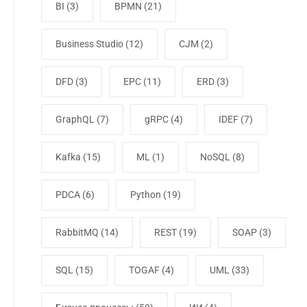
BI
(3)
BPMN
(21)
Business Studio
(12)
CJM
(2)
DFD
(3)
EPC
(11)
ERD
(3)
GraphQL
(7)
gRPC
(4)
IDEF
(7)
Kafka
(15)
ML
(1)
NoSQL
(8)
PDCA
(6)
Python
(19)
RabbitMQ
(14)
REST
(19)
SOAP
(3)
SQL
(15)
TOGAF
(4)
UML
(33)