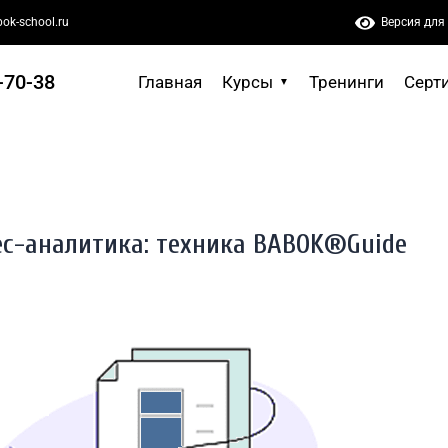
ok-school.ru
Версия для
А: ТЕХНИКА BABOK®GUIDE
-70-38
Главная
Курсы
Тренинги
Серт
ес-аналитика: техника BABOK®Guide