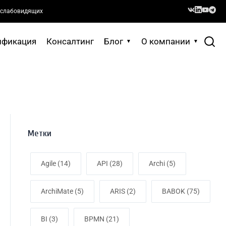
 слабовидящих
ификация
Консалтинг
Блог
О компании
Метки
Agile (14)
API (28)
Archi (5)
ArchiMate (5)
ARIS (2)
BABOK (75)
BI (3)
BPMN (21)