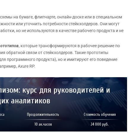
схемы на бумаге, флипчарте, онлайн-доске или в специальном
жности или уточнить потребности стейкхолдеров. Они могут
ботки, но не используются в качестве рабочего продукта и не
рототипов
, которые трансформируются в рабочее решение по
ия обратной связи от стейкхолдеров. Такие прототипы
для программного продукта), но и имитируют его поведение
апример, Axure RP.
лизом: курс для руководителей и
их аналитиков
рса
Продолжительность
Стоимость обучения
10 ак.часов
24 000 руб.