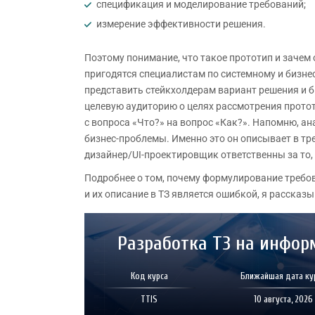
спецификация и моделирование требований;
измерение эффективности решения.
Поэтому понимание, что такое прототип и зачем 
пригодятся специалистам по системному и бизне
представить стейкхолдерам вариант решения и б
целевую аудиторию о целях рассмотрения прототи
с вопроса «Что?» на вопрос «Как?». Напомню, ан
бизнес-проблемы. Именно это он описывает в тр
дизайнер/UI-проектировщик ответственны за то, 
Подробнее о том, почему формулирование требо
и их описание в ТЗ является ошибкой, я рассказ
Разработка ТЗ на инфор
Код курса
Ближайшая дата ку
TTIS
10 августа, 2026