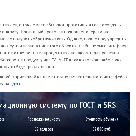
он нужен, а также какие бывают прототипы и где их создать,
с-анализу. Наглядный прототип позволяет оперативно
ыстро получить обратную связь. Однако, важно предупредить
па, сути и назначении этого объекта, чтобы не сместить фокус
алитик отвечает на вопрос, что нужно сделать для решения
ебованиях к продукту или ТЗ. А ИТ-архитектор/разработчик/
как это будет реализовано.
ваний с привязкой к элементам пользовательского интерфейса
ывала
здесь
.
мационную систему по ГОСТ и SRS
рса
Продолжительность
Стоимость обучения
22 ак.часов
52 800 руб.