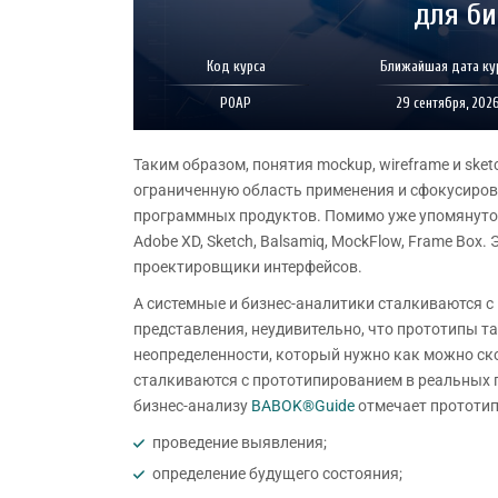
для би
Код курса
Ближайшая дата ку
POAP
29 сентября, 202
Таким образом, понятия mockup, wireframe и sket
ограниченную область применения и сфокусиров
программных продуктов. Помимо уже упомянутого 
Adobe XD, Sketch, Balsamiq, MockFlow, Frame Box
проектировщики интерфейсов.
А системные и бизнес-аналитики сталкиваются с 
представления, неудивительно, что прототипы та
неопределенности, который нужно как можно ско
сталкиваются с прототипированием в реальных п
бизнес-анализу
BABOK®Guide
отмечает прототип
проведение выявления;
определение будущего состояния;