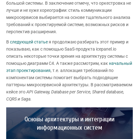
большой системы. В заключение отмечу, что оркестровка не
лучше и не хуже хореографии: стиль коммуникации
микросервисов выбирается на основе тщательного анализа
требований к проектируемой системе, возможных рисков и
перспектив расширения.
В
следующей статье
я продолжаю разбирать этот пример и
показываю, как с помощью SaaS-продукта icepanel.io
описать некоторые точки зрения на архитектуру системы с
помощью диаграмм C4. А также рассмотрим, как
начальный
этап проектирования
, т.е. аллокация требований по
компонентам системы помогает выбрать подходящие
паттерны микросервисной архитектуры. В рассматриваемом
кейсе это
API Gateway, Database per Service, Shared database,
CQRS
и
Saga.
Основы архитектуры и интеграции
информационных систем