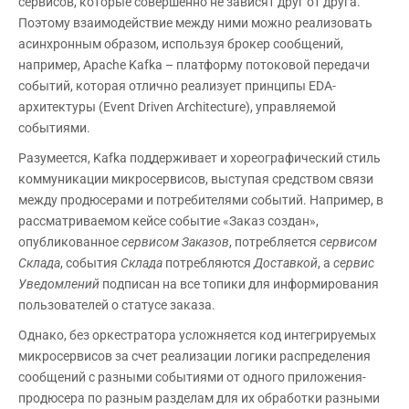
сервисов, которые совершенно не зависят друг от друга.
Поэтому взаимодействие между ними можно реализовать
асинхронным образом, используя брокер сообщений,
например, Apache Kafka – платформу потоковой передачи
событий, которая отлично реализует принципы EDA-
архитектуры (Event Driven Architecture), управляемой
событиями.
Разумеется, Kafka поддерживает и хореографический стиль
коммуникации микросервисов, выступая средством связи
между продюсерами и потребителями событий. Например, в
рассматриваемом кейсе событие «Заказ создан»,
опубликованное
сервисом Заказов
, потребляется
сервисом
Склада
, события
Склада
потребляются
Доставкой
, а
сервис
Уведомлений
подписан на все топики для информирования
пользователей о статусе заказа.
Однако, без оркестратора усложняется код интегрируемых
микросервисов за счет реализации логики распределения
сообщений с разными событиями от одного приложения-
продюсера по разным разделам для их обработки разными