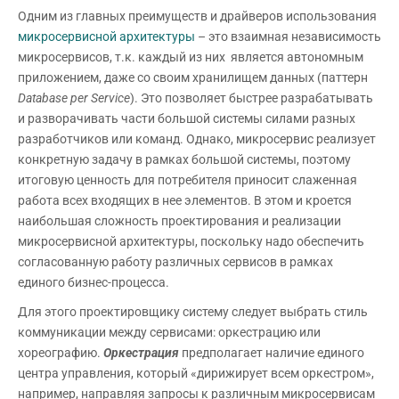
Одним из главных преимуществ и драйверов использования
микросервисной архитектуры
– это взаимная независимость
микросервисов, т.к. каждый из них является автономным
приложением, даже со своим хранилищем данных (паттерн
Database
per
Service
). Это позволяет быстрее разрабатывать
и разворачивать части большой системы силами разных
разработчиков или команд. Однако, микросервис реализует
конкретную задачу в рамках большой системы, поэтому
итоговую ценность для потребителя приносит слаженная
работа всех входящих в нее элементов. В этом и кроется
наибольшая сложность проектирования и реализации
микросервисной архитектуры, поскольку надо обеспечить
согласованную работу различных сервисов в рамках
единого бизнес-процесса.
Для этого проектировщику систему следует выбрать стиль
коммуникации между сервисами: оркестрацию или
хореографию.
Оркестрация
предполагает наличие единого
центра управления, который «дирижирует всем оркестром»,
например, направляя запросы к различным микросервисам