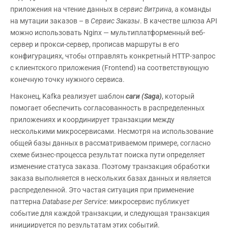
приложения на чтение данных в
сервис Витрина
, а команды
на мутации заказов – в
Сервис Заказы
. В качестве шлюза API
можно использовать Nginx — мультиплатформенный веб-
сервер и прокси-сервер, прописав маршруты в его
конфигурациях, чтобы отправлять конкретный HTTP-запрос
с клиентского приложения (Frontend) на соответствующую
конечную точку нужного сервиса.
Наконец, Kafka реализует шаблон
саги (
Saga)
, который
помогает обеспечить согласованность в распределенных
приложениях и координирует транзакции между
несколькими микросервисами. Несмотря на использование
общей базы данных в рассматриваемом примере, согласно
схеме бизнес-процесса результат поиска пути определяет
изменение статуса заказа. Поэтому транзакция обработки
заказа выполняется в нескольких базах данных и является
распределенной. Это частая ситуация при применение
паттерна
Database per
Service
: микросервис публикует
событие для каждой транзакции, и следующая транзакция
инициируется по результатам этих событий.