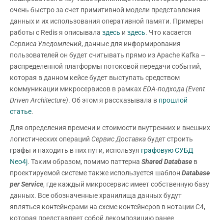
очень быстро за счет примитивной модели представления
данных и их использования оперативной памяти. Примеры
работы с Redis я описывала
здесь
и
здесь
. Что касается
Сервиса Уведомлений
, данные для информирования
пользователей он будет считывать прямо из Apache Kafka –
распределенной платформы потоковой передачи событий,
которая в данном кейсе будет выступать средством
коммуникации микросервисов в рамках
EDA-подхода (
Event
Driven
Architecture)
. Об этом я рассказывала в
прошлой
статье
.
Для определения времени и стоимости внутренних и внешних
логистических операций
Сервис Доставка
будет строить
графы и находить в них пути, используя
графовую СУБД
Neo4j
. Таким образом, помимо паттерна
Shared
Database
в
проектируемой системе также используется шаблон
Database
per
Service
, где каждый микросервис имеет собственную базу
данных. Все обозначенные хранилища данных будут
являться контейнерами на схеме контейнеров в нотации C4,
которая представляет собой декомпозицию ранее