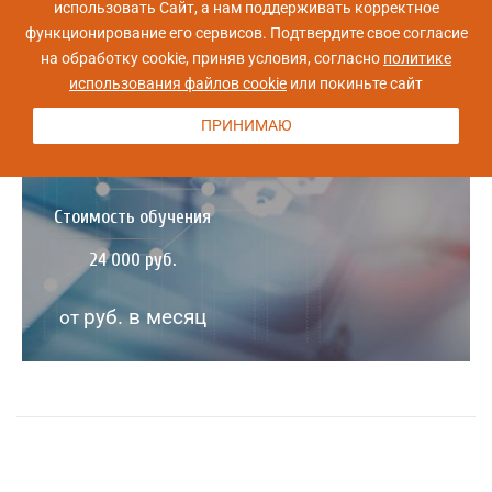
использовать Сайт, а нам поддерживать корректное
функционирование его сервисов. Подтвердите свое согласие
Управление бизнес-анализом: курс для руководителей и
на обработку cookie, приняв условия, согласно
политике
ведущих аналитиков
использования файлов cookie
или покиньте сайт
Ближайшая дата курса
Длительность обучения
ПРИНИМАЮ
23 ноября, 2026
10 ак.часов
Стоимость обучения
24 000 руб.
руб. в месяц
от