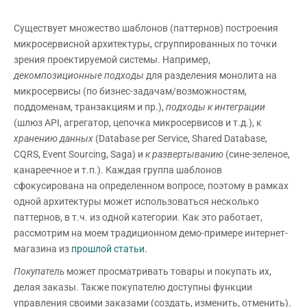
Существует множество шаблонов (паттернов) построения
микросервисной архитектуры, сгруппированных по точки
зрения проектируемой системы. Например,
декомпозиционные подходы
для разделения монолита на
микросервисы (по бизнес-задачам/возможностям,
поддоменам, транзакциям и пр.),
подходы к интеграции
(шлюз API, агрегатор, цепочка микросервисов и т.д.), к
хранению данных
(Database per Service, Shared Database,
CQRS, Event Sourcing, Saga) и
к развертыванию
(сине-зеленое,
канареечное и т.п.). Каждая группа шаблонов
сфокусирована на определенном вопросе, поэтому в рамках
одной архитектуры может использоваться несколько
паттернов, в т.ч. из одной категории. Как это работает,
рассмотрим на моем традиционном демо-примере интернет-
магазина из
прошлой статьи
.
Покупатель
может просматривать товары и покупать их,
делая заказы. Также покупателю доступны функции
управления своими заказами (создать, изменить, отменить).