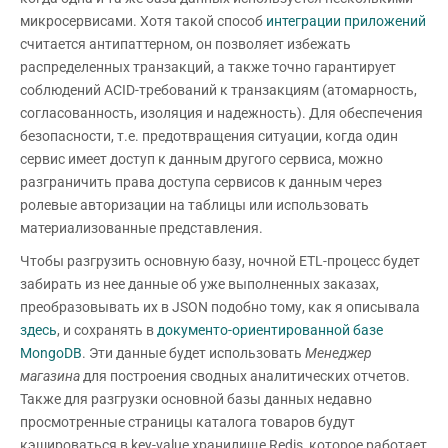
микросервисами. Хотя такой способ
интеграции приложений
считается антипаттерном, он позволяет избежать
распределенных транзакций, а также точно гарантирует
соблюдений ACID-требований к транзакциям (атомарность,
согласованность, изоляция и надежность). Для обеспечения
безопасности, т.е. предотвращения ситуации, когда один
сервис имеет доступ к данным другого сервиса, можно
разграничить права доступа сервисов к данным через
ролевые авторизации на таблицы или использовать
материализованные представления.
Чтобы разгрузить основную базу, ночной ETL-процесс будет
забирать из нее данные об уже выполненных заказах,
преобразовывать их в JSON подобно тому, как я описывала
здесь
, и сохранять в
документо-ориентированной базе
MongoDB
. Эти данные будет использовать
Менеджер
магазина
для построения сводных аналитических отчетов.
Также для разгрузки основной базы данных недавно
просмотренные страницы каталога товаров будут
кэшироваться в key-value хранилище Redis, которое работает