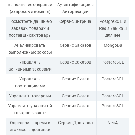
выполнение операций
Аутентификации и
(запросов и команд)
Авторизации
Посмотреть данные о
Сервис Витрина
PostgreSQL и
заказах, товарах и
Redis как кэш
поставщиках товары
для нее
Анализировать
Сервис Заказов
MongoDB
выполненные заказы
Управлять
Сервис Заказов
PostgreSQL
активными заказами
Управлять
Сервис Склад
PostgreSQL
поставщиками
Управлять товарами
Сервис Склад
PostgreSQL
Управлять упаковкой
Сервис Склад
PostgreSQL
товаров в заказ
Определить время и
Сервис Доставка
Neo4j
стоимость доставки