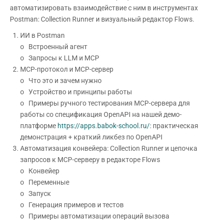
автоматизировать взаимодействие с ним в инструментах
Postman: Collection Runner и визуальный редактор Flows.
ИИ в Postman
o Встроенный агент
o Запросы к LLM и MCP
MCP-протокол и MCP-сервер
o Что это и зачем нужно
o Устройство и принципы работы
o Примеры ручного тестирования MCP-сервера для
работы со спецификация OpenAPI на нашей демо-
платформе
https://apps.babok-school.ru/
: практическая
демонстрация + краткий ликбез по OpenAPI
Автоматизация конвейера: Collection Runner и цепочка
запросов к MCP-серверу в редакторе Flows
o Конвейер
o Переменные
o Запуск
o Генерация примеров и тестов
o Примеры автоматизации операций вызова