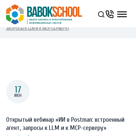
You Are Here:
ГЛАВНАЯ
/
ОТКРЫТЫЙ ВЕБИНАР «ИИ В POSTMAN: ВСТРОЕННЫЙ АГЕНТ,
ЗАПРОСЫ К LLM И К MCP-СЕРВЕРУ»
17
ИЮН
Открытый вебинар «ИИ в Postman: встроенный
агент, запросы к LLM и к MCP-серверу»