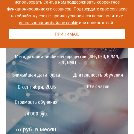
использовать Сайт, а нам поддерживать корректное
функционирование его сервисов. Подтвердите свое согласие
управление требованиями
(30)
экзамен
(15)
на обработку cookie, приняв условия, согласно
политике
использования файлов cookie
или покиньте сайт
ПРИНИМАЮ
Методы описания бизнес-процессов (IDEF, DFD, BPMN,
EPC, UML)
Ближайшая дата курса
Длительность обучения
10 сентября, 2026
10 ак.часов
Стоимость обучения
24 000 руб.
руб. в месяц
от