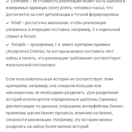
Estimated
– ее стоимость реализации может быть оценена
в
измеримых единицах (story points, человеко-часы), что
достигается за счет детализации и точной формулировки;
Small
– достаточно маленькая
, чтобы реализация
уложилась в итерацию поставки, например, 2-х недельный
спринт в Scrum;
Testable
– проверяема
, т.е. имеет критерии приемки
(Acceptance Criteria), по которым можно составить тест-
кейсы и понять, что реализация требования соответствует
изначальной постановке.
Если пользовательская история не соответствует этим
критериям, например, она слишком большая или
неконкретная, ее необходимо разделить. Для разделения
историй используются определенные шаблоны (приемы)
декомпозиции: по данным, операциям, интерфейсам, бизнес-
правилам, шагам бизнес-процесса, влиянию на бизнес,
сложности реализации. Например, эту историю можно
разделить на набор более мелких историй: