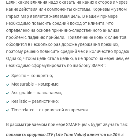
цели: какие влияния надо оказать на каких акторов и через
какие действия или компоненты системы. Корневым узлом
Impact Map является желаемая цель. В нашем примере
необходимо повысить средний доход от клиента, что
определено на основе причинно-следственного анализа
проблем с падению прибыли. Привлечение новых клиентов
обходится в несколько раз дороже удержания прежних,
поэтому решено повысить средний чек и количество продаж.
Однако, чтобы цель стала целью, а не просто намерением, ее
необходимо сформулировать по шаблону SMART:
Specific – конкретно;
Measurable – измеримо;
Assignable – назначаемо;
Realistic – реалистично;
Time related – с привязкой ко времени.
В рассматриваемом примере SMART-цель будет звучать так:
повысить среднюю
LTV
(
Life
Time
Value
) клиентов на 20% к