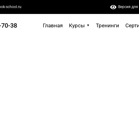
ok-school.ru
Версия для
-70-38
Главная
Курсы
Тренинги
Серт
 ИИ-решений
аправлен на
стем искусственного
сов с учетом
. Курс сочетает
ми на реальных
са с описанием бизнес-
лями и сервисами,
ачества генерации, а