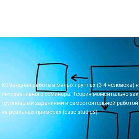
Командная работа в малых группах (3-4 человека) 
интерактивного семинара. Теория моментально зак
групповыми заданиями и самостоятельной работой 
на реальных примерах (case studies).