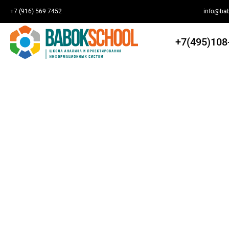
+7 (916) 569 7452
info@bab
+7(495)108
AIDI: Проектирование и внедрение
Курс «Проектирование и внедрение ИИ-решений» н
проектирование и практическое использование си
интеллекта (ИИ) для автоматизации бизнес-процес
особенностей корпоративной архитектуры и рисков
необходимую теорию с практическими упражнения
инструментах и примерах из единого сквозного кей
ситуации. Вы поработаете с различными LLM-моде
спроектируете свой RAG-конвейер для повышения к