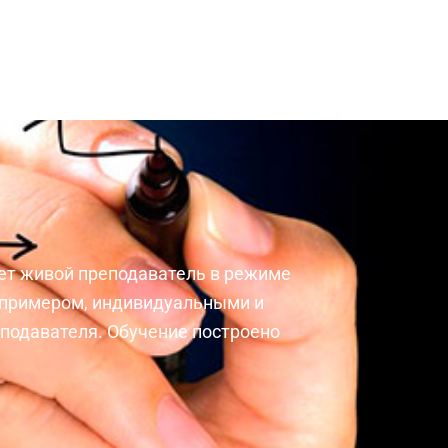
ает живой преподаватель в режиме
я примером, индивидуальными и
подавателя. Обучение построено