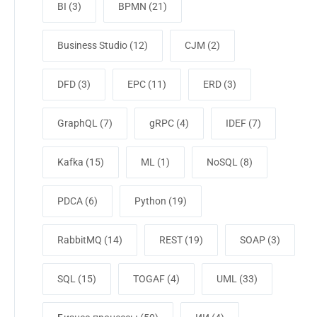
BI
(3)
BPMN
(21)
Business Studio
(12)
CJM
(2)
DFD
(3)
EPC
(11)
ERD
(3)
GraphQL
(7)
gRPC
(4)
IDEF
(7)
Kafka
(15)
ML
(1)
NoSQL
(8)
PDCA
(6)
Python
(19)
RabbitMQ
(14)
REST
(19)
SOAP
(3)
SQL
(15)
TOGAF
(4)
UML
(33)