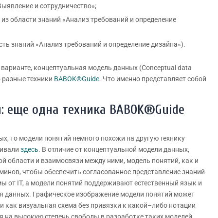
Выявление и сотрудничество»;
из области знаний «Анализ требований и определение
ть знаний «Анализ требований и определение дизайна»).
варианте, концептуальная модель данных (Conceptual data
то разные техники
BABOK®Guide
. Что именно представляет собой
: еще одна техника BABOK®Guide
х, то модели понятий немного похожи на другую технику
ривали
здесь
. В отличие от концептуальной модели данных,
 области и взаимосвязи между ними, модель понятий, как и
рминов, чтобы обеспечить согласованное представление знаний
ы от IT, а модели понятий поддерживают естественный язык и
я данных. Графическое изображение модели понятий может
 и как визуальная схема без привязки к какой–либо нотации
я на высокую степень свободы в разработке таких моделей,