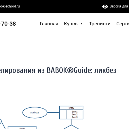
ok-school.ru
Версия для
З BABOK®GUIDE: ЛИКБЕЗ ДЛЯ БИЗНЕС-АНАЛИТИКА
-70-38
Главная
Курсы
Тренинги
Серт
елирования из BABOK®Guide: ликбез