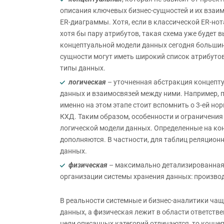
описания ключевых бизнес-сущностей и их взаи
ER-диаграммы. Хотя, если в классической ER-нот
хотя бы пару атрибутов, такая схема уже будет 
концептуальной модели данных сегодня большин
сущности могут иметь широкий список атрибутов
типы данных.
логическая
– уточненная абстракция концепту
данных и взаимосвязей между ними. Например, 
именно на этом этапе стоит вспомнить о 3-ей но
КХД. Таким образом, особенности и ограничения
логической модели данных. Определенные на ко
дополняются. В частности, для таблиц реляцион
данных.
физическая
– максимально детализированная 
организации системы хранения данных: производ
В реальности системные и бизнес-аналитики ча
данных, а физическая лежит в области ответств
цели описанных категорий отличаются, то конце