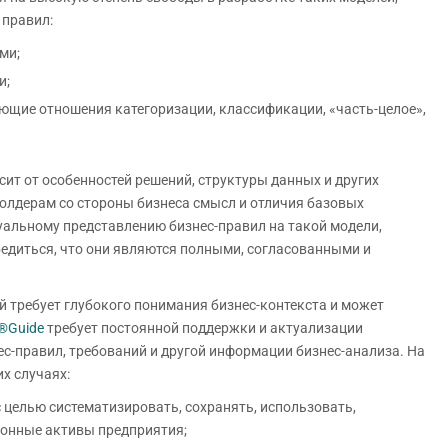
правил:
ми;
и;
ющие отношения категоризации, классификации, «часть-целое»,
сит от особенностей решений, структуры данных и других
холдерам со стороны бизнеса смысл и отличия базовых
уальному представлению бизнес-правил на такой модели,
едиться, что они являются полными, согласованными и
 требует глубокого понимания бизнес-контекста и может
®Guide
требует постоянной поддержки и актуализации
с-правил, требований и другой информации бизнес-анализа. На
х случаях:
 целью систематизировать, сохранять, использовать,
онные активы предприятия;