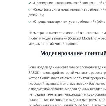
«Проведение выявления» из области знаний «
«Спецификация и моделирование требований» 
дизайна»;
«Определение архитектуры требований» (облас
Несмотря на схожесть названий в англоязычном 
model) и модель понятий (Concept Modelling) – э
модель понятий, читайте далее.
Моделирование понятий
Если модели данных связаны со словарями данны
BABOK – глоссарий, который мы также рассмат
которая описывает ключевые понятия предметной
глоссарий, нужна для систематизации бизнес-те
о предметной области. Модели данных неотделим
не предназначены для унификации и кодировани
выполняться не только в виде ER-диаграммы, но
подобно картам ассоциаций (Mind Map). Несмотр