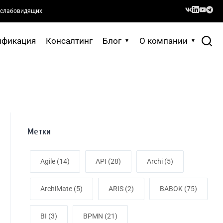
 слабовидящих
ификация
Консалтинг
Блог
О компании
Метки
Agile (14)
API (28)
Archi (5)
ArchiMate (5)
ARIS (2)
BABOK (75)
BI (3)
BPMN (21)