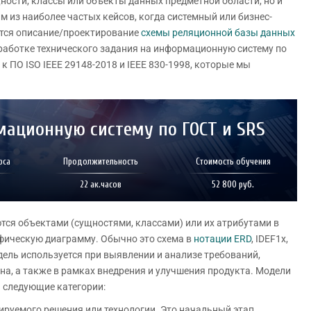
ности, классы или объекты данных предметной области, но и
 из наиболее частых кейсов, когда системный или бизнес-
ется описание/проектирование
схемы реляционной базы данных
зработке технического задания на информационную систему по
 ПО ISO IEEE 29148-2018 и IEEE 830-1998, которые мы
мационную систему по ГОСТ и SRS
рса
Продолжительность
Стоимость обучения
22 ак.часов
52 800 руб.
ся объектами (сущностями, классами) или их атрибутами в
афическую диаграмму. Обычно это схема в
нотации ERD
, IDEF1x,
дель используется при выявлении и анализе требований,
на, а также в рамках внедрения и улучшения продукта. Модели
 следующие категории:
ктируемого решения или технологии. Это начальный этап