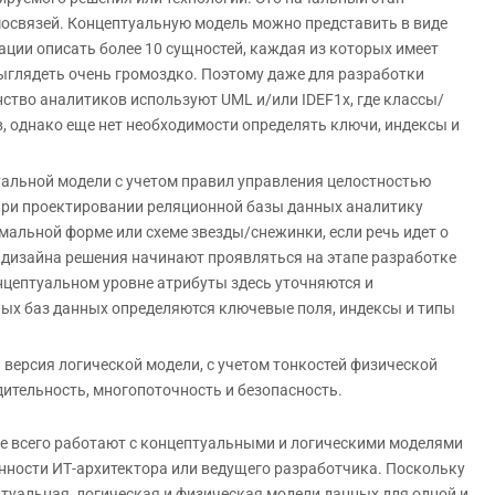
мосвязей. Концептуальную модель можно представить в виде
ации описать более 10 сущностей, каждая из которых имеет
выглядеть очень громоздко. Поэтому даже для разработки
ство аналитиков используют UML и/или IDEF1x, где классы/
, однако еще нет необходимости определять ключи, индексы и
альной модели с учетом правил управления целостностью
при проектировании реляционной базы данных аналитику
рмальной форме или схеме звезды/снежинки, если речь идет о
 дизайна решения начинают проявляться на этапе разработке
нцептуальном уровне атрибуты здесь уточняются и
ных баз данных определяются ключевые поля, индексы и типы
версия логической модели, с учетом тонкостей физической
ительность, многопоточность и безопасность.
ще всего работают с концептуальными и логическими моделями
енности ИТ-архитектора или ведущего разработчика. Поскольку
птуальная, логическая и физическая модели данных для одной и