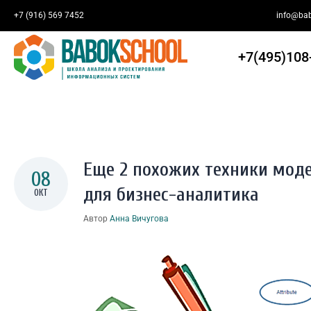
+7 (916) 569 7452
info@bab
You Are Here:
ГЛАВНАЯ
/
ЕЩЕ 2 ПОХОЖИХ ТЕХНИКИ МОДЕЛИРОВАНИЯ И
+7(495)108
Еще 2 похожих техники мод
08
для бизнес-аналитика
ОКТ
Автор
Анна Вичугова