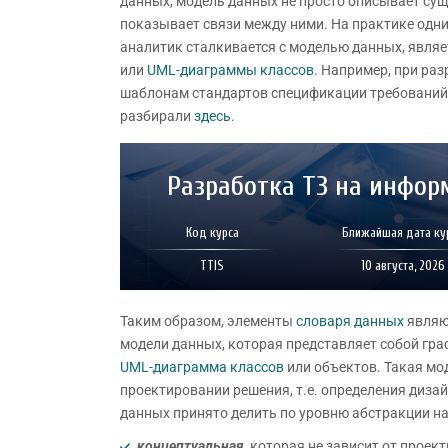
данных, модель данных не просто описывает сущ
показывает связи между ними. На практике одним
аналитик сталкивается с моделью данных, явля
или
UML-диаграммы классов
. Например, при ра
шаблонам стандартов спецификации требований к
разбирали
здесь
.
Разработка ТЗ на инфор
Код курса
Ближайшая дата ку
TTIS
10 августа, 2026
Таким образом, элементы
словаря данных
являют
модели данных, которая представляет собой гр
UML-диаграмма классов
или объектов. Такая мо
проектировании решения, т.е. определения дизай
данных принято делить по уровню абстракции на
концептуальная
, которая не зависит от прое